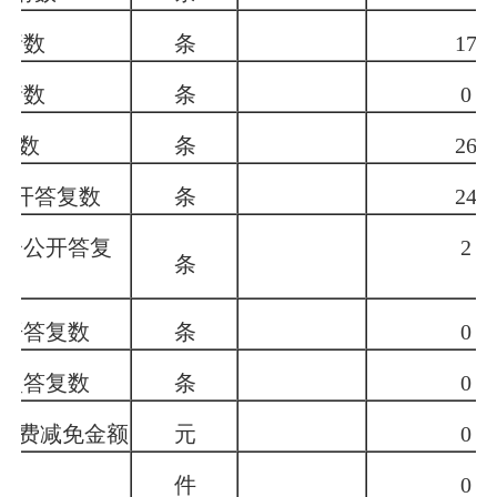
申请数
条
17
申请数
条
0
总数
条
26
公开答复数
条
24
部分公开答复
2
条
公开答复数
条
0
类型答复数
条
0
收费减免金额
元
0
件
0