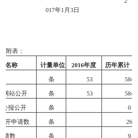
2
017
年
1
月
3
日
附表：
标名称
计量单位
2016
年度
历年累计
数
条
53
584
府网站公开
条
53
584
府公报公开
条
0
公开申请数
条
26
申请数
条
9