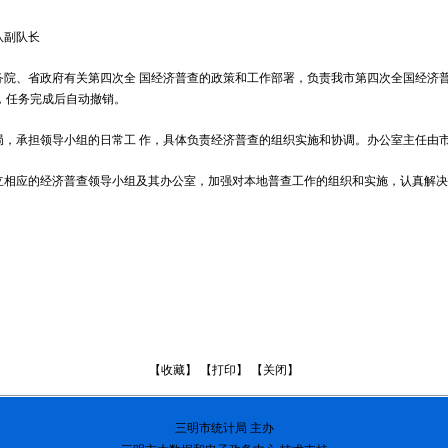
队副队长
务院、省政府有关第四次全 国经济普查的政策和工作部署，负责我市第四次全国经济普
机构，任务完成后自动撤销。
局，承担领导小组的日常工 作，具体负责经济普查的组织实施和协调。办公室主任
立相应的经济普查领导小组及其办公室，加强对本地普查工作的组织和实施，认真解
。
【
收藏
】 【
打印
】 【
关闭
】
三明市
统计局 主办