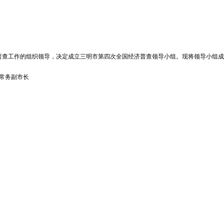
位：
普查工作的组织领导，决定成立三明市第四次全国经济普查领导小组。现将领导小组
常务副市长