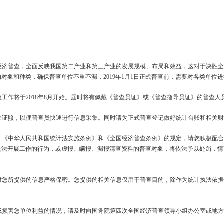
经济
普查，全面反映我国第二产业和第三产业的发展规模、布局和效益，这对于决胜
的对象和种类，确保普查单位不重不漏，
2019
年
1
月
1
日正式普查前，需要对各类单位进
查工作将于
2018
年
8
月开始。届时将有佩戴《普查员证》或《普查指导员证》的普查人
关证照，以便普查员快速进行信息采集。同时请为正式普查登记做好统计台账和相关
》《中华人民共和国统计法实施条例》和《全国经济普查条例》的规定，请您积极配
依法开展工作的行为，或虚报、瞒报、漏报清查资料的普查对象，将依法予以处罚，情
对您所提供的信息严格保密。您提供的相关信息仅用于普查目的，除作为统计执法依
或损害您单位利益的情况，请及时向国务院第四次全国经济普查领导小组办公室或地