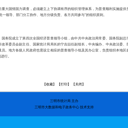
大国情国力调查，必须建立上下协调有序的组织管理体系，为普查顺利实施提供
统一领导、部门分工协作、地方分级负责、各方共同参与”的组织原则。
务院成立了第四次全国经济普查领导小组，由中共中央政治局常委、国务院副总
和改革委员会副主任、国家统计局局长的宁吉喆任副组长，中央编办、中央政法委、
成员。地方各级人民政府也需设立相应的普查领导小组及其办公室，负责组织本地区
利进行。
【
收藏
】 【
打印
】 【
关闭
】
三明市
统计局 主办
三明市大数据和电子政务中心 技术支持